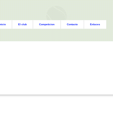
nicio
El club
Competicion
Contacto
Enlaces